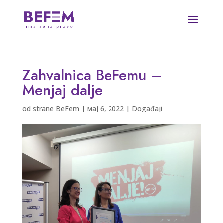
Zahvalnica BeFemu –
Menjaj dalje
od strane
BeFem
|
мај 6, 2022
|
Događaji