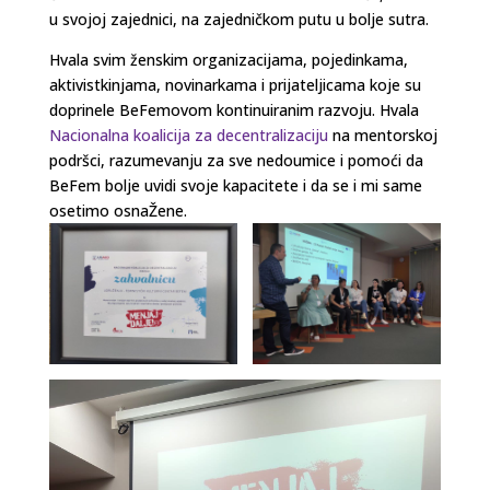
u svojoj zajednici, na zajedničkom putu u bolje sutra.
Hvala svim ženskim organizacijama, pojedinkama,
aktivistkinjama, novinarkama i prijateljicama koje su
doprinele BeFemovom kontinuiranim razvoju. Hvala
Nacionalna koalicija za decentralizaciju
na mentorskoj
podršci, razumevanju za sve nedoumice i pomoći da
BeFem bolje uvidi svoje kapacitete i da se i mi same
osetimo osnaŽene.