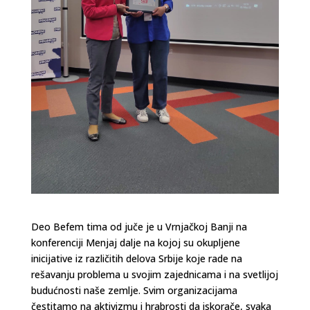
Deo Befem tima od juče je u Vrnjačkoj Banji na
konferenciji Menjaj dalje na kojoj su okupljene
inicijative iz različitih delova Srbije koje rade na
rešavanju problema u svojim zajednicama i na svetlijoj
budućnosti naše zemlje. Svim organizacijama
čestitamo na aktivizmu i hrabrosti da iskorače, svaka