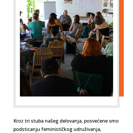
Kroz tri stuba našeg delovanja, posvećene smo
podsticanju feminističkog udruživanja,