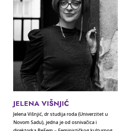
JELENA VIŠNJIĆ
Jelena Višnjić, dr studija roda (Univerzitet u
Novom Sadu), jedna je od osnivačica i
direktorka BeFem – Feminističkog kulturnog