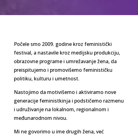
Počele smo 2009. godine kroz feministički
festival, a nastavile kroz medijsku produkciju,
obrazovne programe i umrežavanje žena, da
preispitujemo i promovišemo feminističku
politiku, kulturu i umetnost.
Nastojimo da motivišemo i aktiviramo nove
generacije feministkinja i podstičemo razmenu
i udruživanje na lokalnom, regionalnom i
međunarodnom nivou.
Mi ne govorimo u ime drugih žena, već