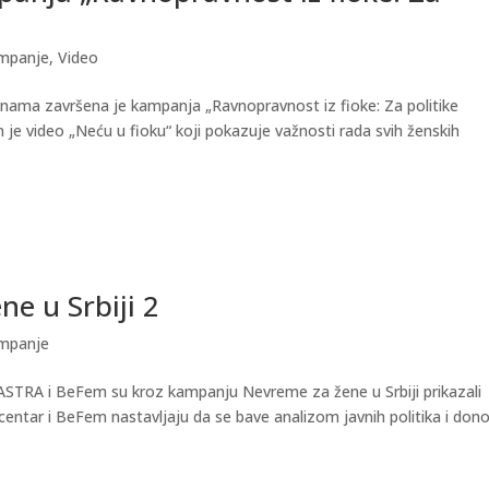
ampanje
,
Video
nama završena je kampanja „Ravnopravnost iz fioke: Za politike
n je video „Neću u fioku“ koji pokazuje važnosti rada svih ženskih
e u Srbiji 2
ampanje
STRA i BeFem su kroz kampanju Nevreme za žene u Srbiji prikazali
ntar i BeFem nastavljaju da se bave analizom javnih politika i don