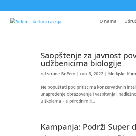
O nama
Udruž
Saopštenje za javnost po
udžbenicima biologije
od strane
BeFem
|
окт 8, 2022
|
Medijske Kam
Ne popuštati pod pritiscima konzervativnih inte
unapređenje obrazovanja i vaspitanja i nadležn
u školama – u prirodnim ili...
Kampanja: Podrži Super d