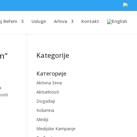
aj BeFem
Usluge
Arhiva
Kontakt
m”
Kategorije
Категорије
Aktivna žena
a
Aktuelnosti
osti
Događaji
Kolumna
Mediji
Medijske Kampanje