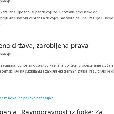
mpanje
o karavana Upoznaj super devojčice. Upoznale smo neke od
diju Alternativni centar za devojke nastavile da uče i razvijaju svoje
..
ena država, zarobljena prava
mpanje
nizacijama, odnosno odsustvo kaznene politike, procesuiranje slučaj
stemski rad na suzbijanju i zabrani ekstremnih grupa, rezultiralo je d
anja „Ravnopravnost iz fioke: Za