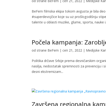
od strane
BeFem
|
сеп 21, 2022
|
Medijske Ka
BeFem filmska ekipa tokom avgusta je bila de
#superdevojčice koje su uz prošlogodišnju stipen
talente u oblasti muzike, glume, sporta, nauke i.
Počela kampanja: Zaroblj
od strane
BeFem
|
сеп 21, 2022
|
Medijske Ka
Politika države Srbije prema desničarskim orga
nasilja, nedostatak spremnosti za prevenciju i si
desni ekstremizam...
Završena regionalna kamp