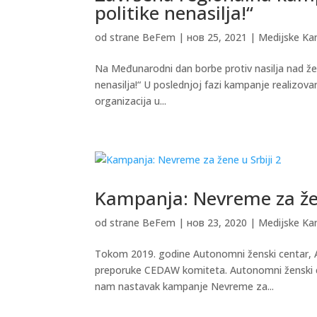
politike nenasilja!“
od strane
BeFem
|
нов 25, 2021
|
Medijske K
Na Međunarodni dan borbe protiv nasilja nad že
nenasilja!“ U poslednjoj fazi kampanje realizova
organizacija u...
Kampanja: Nevreme za žen
od strane
BeFem
|
нов 23, 2020
|
Medijske K
Tokom 2019. godine Autonomni ženski centar, A
preporuke CEDAW komiteta. Autonomni ženski ce
nam nastavak kampanje Nevreme za...