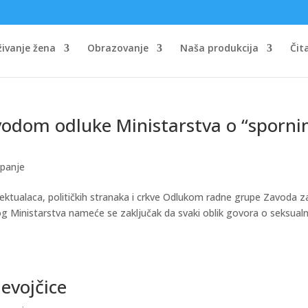
ivanje žena
Obrazovanje
Naša produkcija
Čit
vodom odluke Ministarstva o “sporni
panje
lektualaca, političkih stranaka i crkve Odlukom radne grupe Zavoda z
og Ministarstva nameće se zaključak da svaki oblik govora o seksualn
evojčice