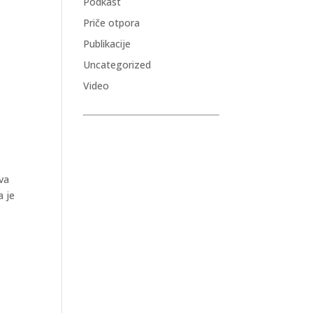
Podkast
Priče otpora
Publikacije
Uncategorized
Video
eva
a je