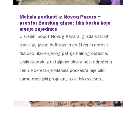
Mahala podkast iz Novog Pazara –
prostor ženskog glasa: tiha borba koja
menja zajednicu
U sredini poput Novog Pazara, grada snažnih
tradicija, jasno definisanih društvenih normi i
duboko ukorenjenog patrijarhalnog obrasca,
svaki iskorak iz ustaljenih okvira nosi određenu
cenu. Pokretanje Mahala podkasta nije bilo
samo medijski projekat, to je bilo svesno...