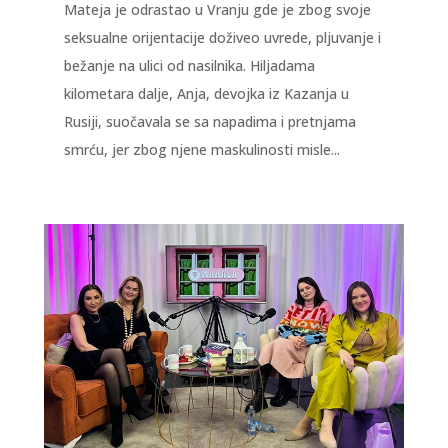
Mateja je odrastao u Vranju gde je zbog svoje
seksualne orijentacije doživeo uvrede, pljuvanje i
bežanje na ulici od nasilnika. Hiljadama
kilometara dalje, Anja, devojka iz Kazanja u
Rusiji, suočavala se sa napadima i pretnjama
smrću, jer zbog njene maskulinosti misle...