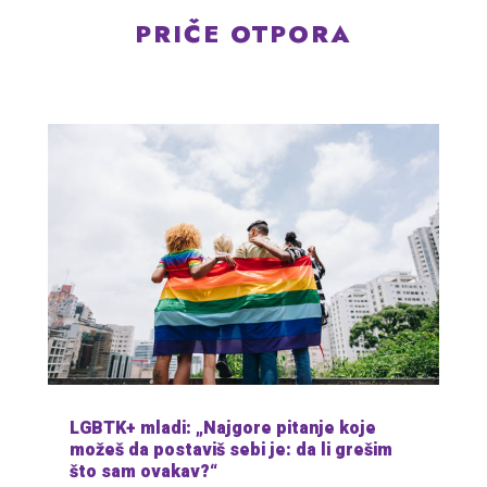
PRIČE OTPORA
LGBTK+ mladi: „Najgore pitanje koje
možeš da postaviš sebi je: da li grešim
što sam ovakav?“