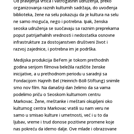
Od pravljenja vrtića i vatrogasnih udruženja, preko
organizovanja raznih kulturnih sadržaja, do uvođenja
biblioteka, žene na selu pokazuju da je kultura na selu
ne samo moguća, nego i potrebna. Ipak, ženska
seoska udruženja se suočavaju sa raznim preprekama
poput patrijarhalnih vrednosti i nedostatka osnovne
infrastrukture za dostojanstven društveni život i
razvoj zajednice, i potrebna im je podrška.
Medijska produkcija BeFem je tokom prethodnih
godina serijom filmova beležila različite ženske
inicijative, a u prethodnom periodu u saradnji sa
Fondacijom Hajnrih Bel (Heinrich-Böll-Stiftung) snimile
smo nov film. Na današnji dan želimo da sa vama
podelimo priču o Seoskom kulturnom centru
Markovac. Žene, meštanke i meštani okupljeni oko
kulturnog centra Markovac vratili su nam veru ne
samo u smisao kulture i umetnosti, već i u to da
ljubav, vreme i trud donose pozitivne promene koje
nas pokreću da idemo dalje. Ove mlade i obrazovane