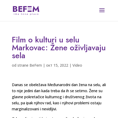
Film o kulturi u selu
Markovac: Žene oživljavaju
sela
od strane
BeFem
|
окт 15, 2022
|
Video
Danas se obeležava Međunarodni dan žena na selu, ali
to nije jedini dan kada treba da ih se setimo. Žene su
glavne pokretačice kulturnog i društvenog života na
selu, pa ipak njihov rad, kao i njihovi problemi ostaju
marginalizovani i nevidljivi.