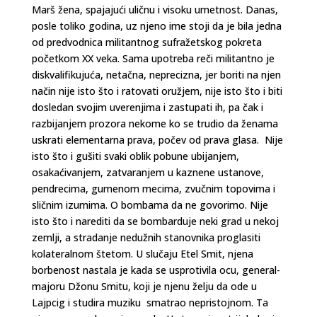
Marš žena, spajajući uličnu i visoku umetnost. Danas,
posle toliko godina, uz njeno ime stoji da je bila jedna
od predvodnica militantnog sufražetskog pokreta
početkom XX veka. Sama upotreba reči militantno je
diskvalifikujuća, netačna, neprecizna, jer boriti na njen
način nije isto što i ratovati oružjem, nije isto što i biti
dosledan svojim uverenjima i zastupati ih, pa čak i
razbijanjem prozora nekome ko se trudio da ženama
uskrati elementarna prava, počev od prava glasa. Nije
isto što i gušiti svaki oblik pobune ubijanjem,
osakaćivanjem, zatvaranjem u kaznene ustanove,
pendrecima, gumenom mecima, zvučnim topovima i
sličnim izumima. O bombama da ne govorimo. Nije
isto što i narediti da se bombarduje neki grad u nekoj
zemlji, a stradanje nedužnih stanovnika proglasiti
kolateralnom štetom. U slučaju Etel Smit, njena
borbenost nastala je kada se usprotivila ocu, general-
majoru Džonu Smitu, koji je njenu želju da ode u
Lajpcig i studira muziku smatrao nepristojnom. Ta