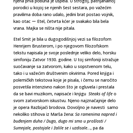
njena prva pobuna je uspela. U strogoj, patrijahalnoj
porodici u kojoj se njenih šest sestara, po važećim
pravilima doba rano udalo, jedini brat postao vojnik,
kao otac ー Etel, četvrta kćer je svakako bila bela
vrana. Majka se ništa nije pitala.
Etel Smit je bila u dugogodišnjoj vezi sa filozofom
Henrijem Brusterom, i po njegovom filozofskom
tekstu napisala je svoje poslednje veliko delo, horsku
simfoniju Zatvor 1930. godine. U toj simfoniji istražuje
suočavanje sa zatvorom, kako u sopstvenom telu,
tako i u važećim društvenim okvirima. Pored knjiga i
polemičkih tekstova koje je pisala, i čemu se naročito
posvetila intenzivno nakon što je ogluvela i prestala
da se bavi muzikom, napisaće i knjigu
Steaks of life
o
svom zatvorskom iskustvu. Njeno najznačajnije delo
je opera Razbijači brodova. Dovoljno je navesti samo
nekoliko stihova iz Marša žena:
Sa ramenima napred i
buđenjem duha / Dugo, dugo mi smo u prošlosti /
Sumnjale, postojale i žalile se i uzdisale
…, pa da