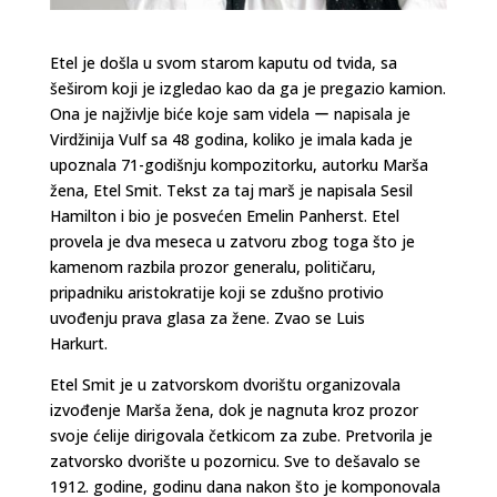
Etel je došla u svom starom kaputu od tvida, sa
šeširom koji je izgledao kao da ga je pregazio kamion.
Ona je najživlje biće koje sam videla ー napisala je
Virdžinija Vulf sa 48 godina, koliko je imala kada je
upoznala 71-godišnju kompozitorku, autorku Marša
žena, Etel Smit. Tekst za taj marš je napisala Sesil
Hamilton i bio je posvećen Emelin Panherst. Etel
provela je dva meseca u zatvoru zbog toga što je
kamenom razbila prozor generalu, političaru,
pripadniku aristokratije koji se zdušno protivio
uvođenju prava glasa za žene. Zvao se Luis
Harkurt.
Etel Smit je u zatvorskom dvorištu organizovala
izvođenje Marša žena, dok je nagnuta kroz prozor
svoje ćelije dirigovala četkicom za zube. Pretvorila je
zatvorsko dvorište u pozornicu. Sve to dešavalo se
1912. godine, godinu dana nakon što je komponovala