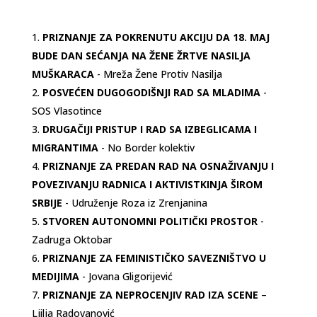
PRIZNANJE ZA POKRENUTU AKCIJU DA 18. MAJ
BUDE DAN SEĆANJA NA ŽENE ŽRTVE NASILJA
MUŠKARACA
- Mreža Žene Protiv Nasilja
POSVEĆEN DUGOGODIŠNJI RAD SA MLADIMA
-
SOS Vlasotince
DRUGAČIJI PRISTUP I RAD SA IZBEGLICAMA I
MIGRANTIMA
- No Border kolektiv
PRIZNANJE ZA PREDAN RAD NA OSNAŽIVANJU I
POVEZIVANJU RADNICA I AKTIVISTKINJA ŠIROM
SRBIJE
- Udruženje Roza iz Zrenjanina
STVOREN AUTONOMNI POLITIČKI PROSTOR
-
Zadruga Oktobar
PRIZNANJE ZA FEMINISTIČKO SAVEZNIŠTVO U
MEDIJIMA
- Jovana Gligorijević
PRIZNANJE ZA NEPROCENJIV RAD IZA SCENE
–
Ljilja Radovanović